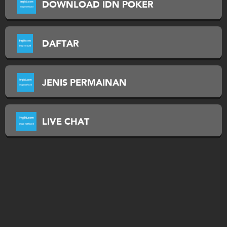
DOWNLOAD IDN POKER
SPORTBOOKS
DAFTAR
PROMOSI
LIVE CHAT
JENIS PERMAINAN
© 2022 IDN POKER. All Rights Reserved | 18+
LIVE CHAT