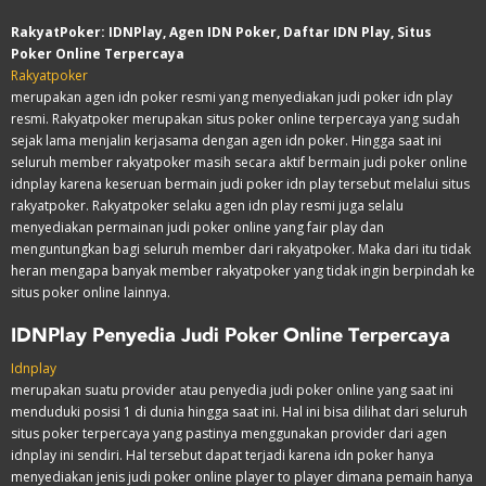
RakyatPoker: IDNPlay, Agen IDN Poker, Daftar IDN Play, Situs
Poker Online Terpercaya
Rakyatpoker
merupakan agen idn poker resmi yang menyediakan judi poker idn play
resmi. Rakyatpoker merupakan situs poker online terpercaya yang sudah
sejak lama menjalin kerjasama dengan agen idn poker. Hingga saat ini
seluruh member rakyatpoker masih secara aktif bermain judi poker online
idnplay karena keseruan bermain judi poker idn play tersebut melalui situs
rakyatpoker. Rakyatpoker selaku agen idn play resmi juga selalu
menyediakan permainan judi poker online yang fair play dan
menguntungkan bagi seluruh member dari rakyatpoker. Maka dari itu tidak
heran mengapa banyak member rakyatpoker yang tidak ingin berpindah ke
situs poker online lainnya.
IDNPlay Penyedia Judi Poker Online Terpercaya
Idnplay
merupakan suatu provider atau penyedia judi poker online yang saat ini
menduduki posisi 1 di dunia hingga saat ini. Hal ini bisa dilihat dari seluruh
situs poker terpercaya yang pastinya menggunakan provider dari agen
idnplay ini sendiri. Hal tersebut dapat terjadi karena idn poker hanya
menyediakan jenis judi poker online player to player dimana pemain hanya