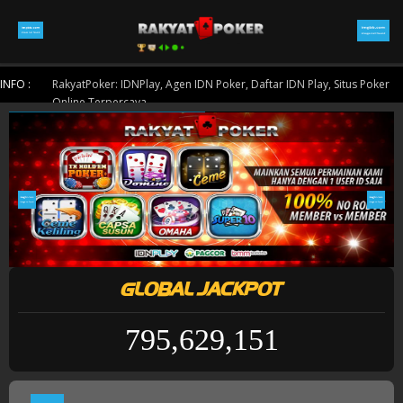
HOME
INFO :
RakyatPoker: IDNPlay, Agen IDN Poker, Daftar IDN Play, Situs Poker
Online Terpercaya
DOWNLOAD APLIKASI
DAFTAR
POKER
IDNLIVE
GLOBAL JACKPOT
SLOTS
795,629,151
ESPORTS